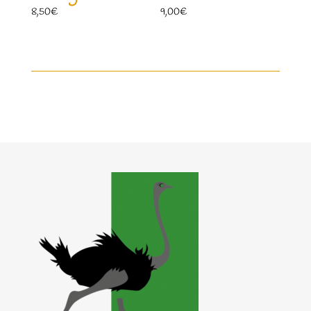
8,50
€
9,00
€