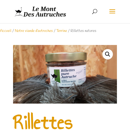
Accueil
/
Notre viande d’autruches
/
Terrine
/ Rillettes natures
Rillettes