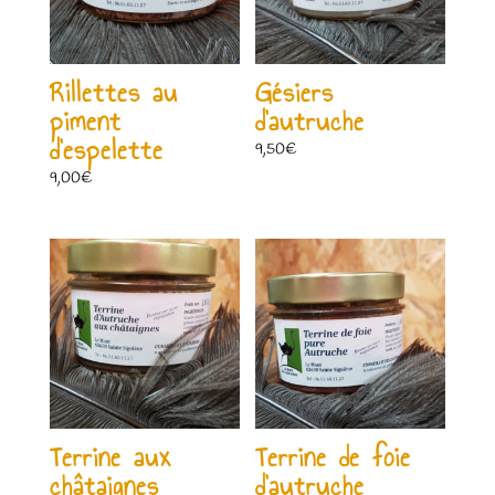
Rillettes au
Gésiers
piment
d’autruche
d’espelette
9,50
€
9,00
€
Terrine aux
Terrine de foie
châtaignes
d’autruche